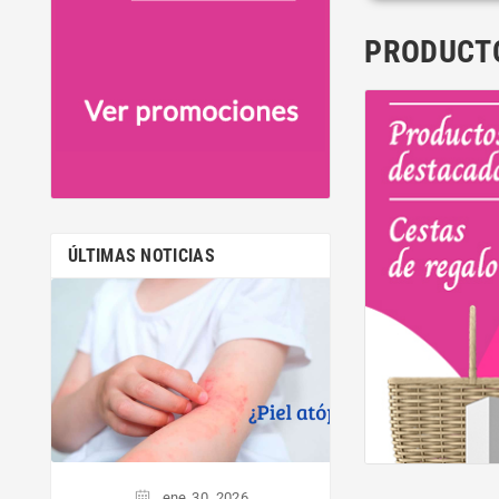
PRODUCT
ÚLTIMAS NOTICIAS
ene
15,
El Secreto De 
Comple
<p>Dormir bien no 
es una necesidad 
<p>Un buen d
fortalece el 
inmunitario, regul
de ánimo y mej
ene
30,
2026