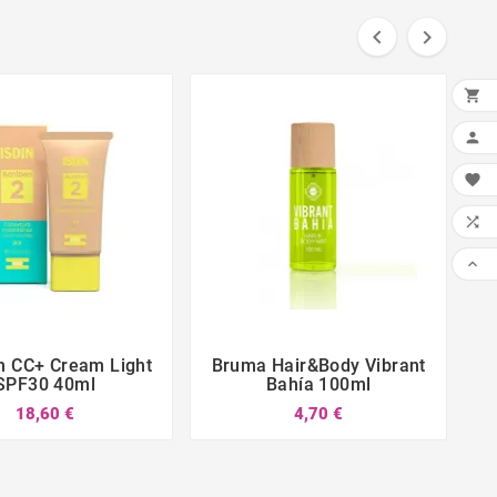







n CC+ Cream Light
Bruma Hair&Body Vibrant
B







SPF30 40ml
Bahía 100ml
18,60 €
4,70 €