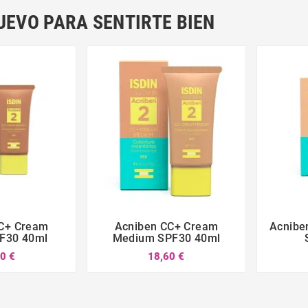
UEVO PARA SENTIRTE BIEN
C+ Cream
Acniben CC+ Cream
Acnibe







F30 40ml
Medium SPF30 40ml
0 €
18,60 €