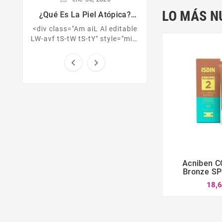
LO MÁS N
¿Qué Es La Piel Atópica?
Consejos Para Cuidar Tu Piel
<div class="Am aiL Al editable
LW-avf tS-tW tS-tY" style="min-
height:224px;"><b>¿Qué es la
piel atópica?<br /></b><br


/>Es una enfermedad crónica
...
Acniben C


Bronze SP
18,6