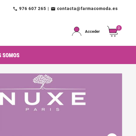
976 607 265
contacta@farmacomoda.es
call
email
0
Acceder
S SOMOS