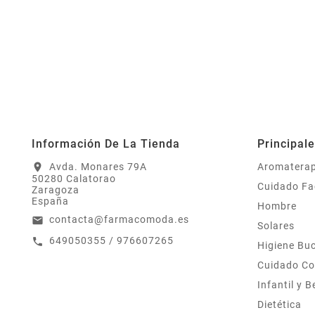
Información De La Tienda
Principal
Avda. Monares 79A
Aromaterap
location_on
50280 Calatorao
Cuidado Fa
Zaragoza
España
Hombre
contacta@farmacomoda.es
email
Solares
649050355 / 976607265
call
Higiene Bu
Cuidado Co
Infantil y 
Dietética