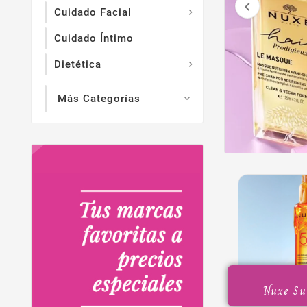

Cuidado Facial

Cuidado Íntimo
Dietética

Más Categorías

Nuxe Sun