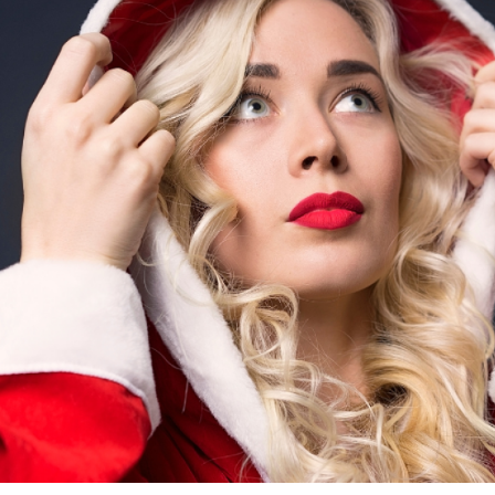
2026
dic
01,
2025
Un Sueño
¡Como Brillar Estas
Claves P
to
Navidades!
Íntim
es un lujo,
<p>La piel refleja cómo la
<p>La hig
vital.</p>
cuidamos día a día.</p> <p>El
clave para
escanso
secreto está en hidratar, nutrir
o manten
sistema
y proteger para favorecer la
natural 
a el estado
regeneración natural.</p> ...
sensibles