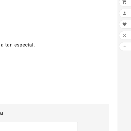




na tan especial.

ta