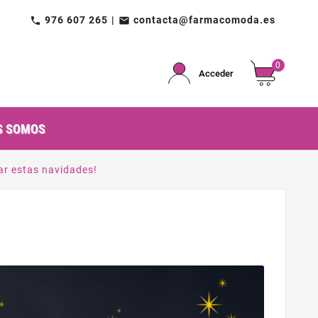
976 607 265
contacta@farmacomoda.es
call
email
0
Acceder
S SOMOS
lar estas navidades!