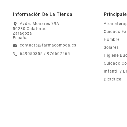
Información De La Tienda
Principal
Avda. Monares 79A
Aromaterap
location_on
50280 Calatorao
Cuidado Fa
Zaragoza
España
Hombre
contacta@farmacomoda.es
email
Solares
649050355 / 976607265
call
Higiene Bu
Cuidado Co
Infantil y 
Dietética