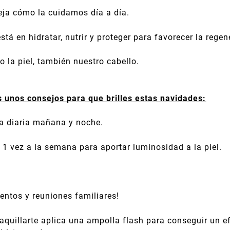
ora ...
como
leja cómo la cuidamos día a día.
está en hidratar, nutrir y proteger para favorecer la rege
o la piel, también nuestro cabello.
 unos consejos para que brilles estas navidades:
za diaria mañana y noche.
 1 vez a la semana para aportar luminosidad a la piel.
ventos y reuniones familiares!
quillarte aplica una ampolla flash para conseguir un ef