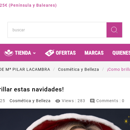
 25€ (Península y Baleares)
TIENDA
OFERTAS
MARCAS
QUIENE
DE Mª PILAR LACAMBRA
Cosmética y Belleza
¡Como bril
illar estas navidades!


025
Cosmética y Belleza
Views :
283
Comments : 0