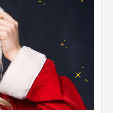
oct
30,
2025
sep
15,
2025
ara Una Higiene
Tips Para La Caída Del
a Equilibrada
Cabello
iene íntima es la
<p>Una rutina diaria marca la
 prevenir molestias
diferencia cuando se trata de
er el equilibrio
fortalecer tu cabello.</p>
de las zonas más
<p>Más allá de las estaciones,
.</p> <p>Factores
factores como el estrés, los ...