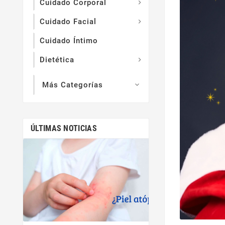
Cuidado Corporal

Cuidado Facial

Cuidado Íntimo
Dietética

Más Categorías

ÚLTIMAS NOTICIAS
ene
15,
El Secreto De 
Comple
<p>Dormir bien no 
es una necesidad 
<p>Un buen d
fortalece el 
inmunitario, regul