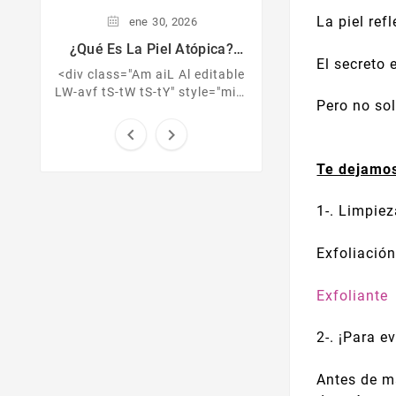
de ánimo y mej
La piel ref
ene
30,
2026
¿Qué Es La Piel Atópica?
El secreto 
Consejos Para Cuidar Tu Piel
<div class="Am aiL Al editable
LW-avf tS-tW tS-tY" style="min-
Pero no sol
height:224px;"><b>¿Qué es la
piel atópica?<br /></b><br


/>Es una enfermedad crónica
...
Te dejamos
1-. Limpie
Exfoliación
Exfoliante
2-. ¡Para e
Antes de ma