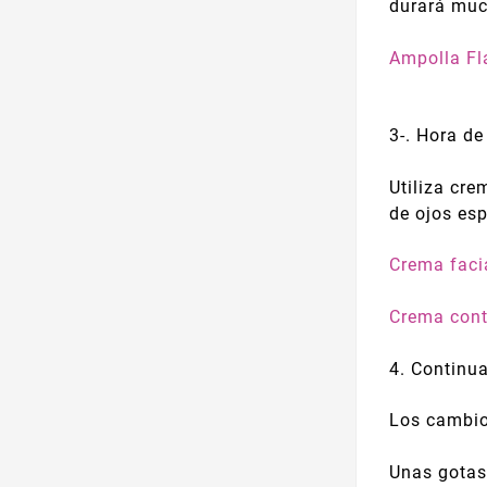
durará mu
Ampolla Fl
3-. Hora de
Utiliza cre
de ojos es
Crema faci
Crema cont
4. Continu
Los cambio
Unas gotas 