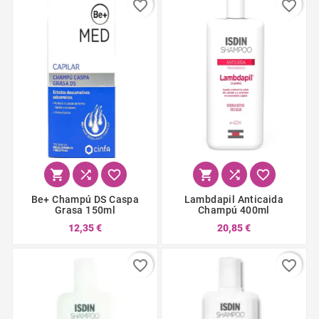
favorite_border
favorite_border






Be+ Champú DS Caspa
Lambdapil Anticaida
Grasa 150ml
Champú 400ml
12,35 €
20,85 €
favorite_border
favorite_border