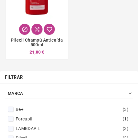



Pilexil Champú Anticaída
500ml
21,00 €
FILTRAR

MARCA
Be+
(3)
Forcapil
(1)
LAMBDAPIL
(3)