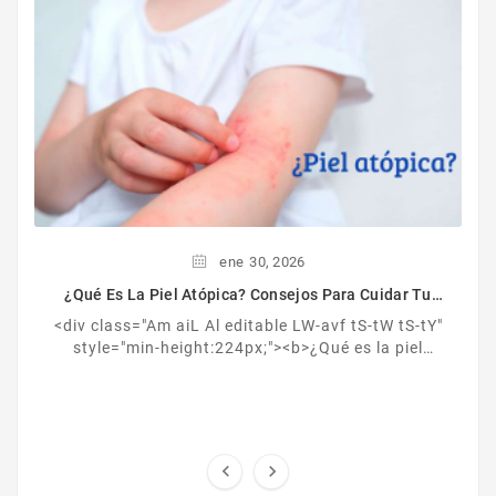
ene
30,
2026
¿Qué Es La Piel Atópica? Consejos Para Cuidar Tu
Piel
<div class="Am aiL Al editable LW-avf tS-tW tS-tY"
style="min-height:224px;"><b>¿Qué es la piel
atópica?<br /></b><br />Es una enfermedad
crónica ...

