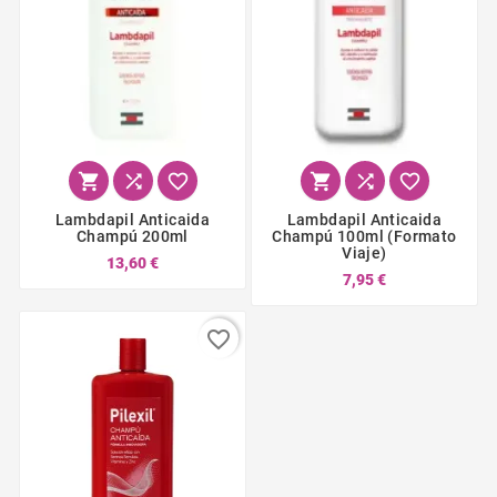






Lambdapil Anticaida
Lambdapil Anticaida
Champú 200ml
Champú 100ml (formato
Viaje)
13,60 €
7,95 €
favorite_border