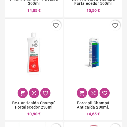
300ml
Fortalecedor 500ml
14,85 €
15,50 €
favorite_border
favorite_border






Be+ Anticaída Champú
Forcapil Champú
Fortalecedor 250ml
Anticaída 200ml.
10,90 €
14,65 €