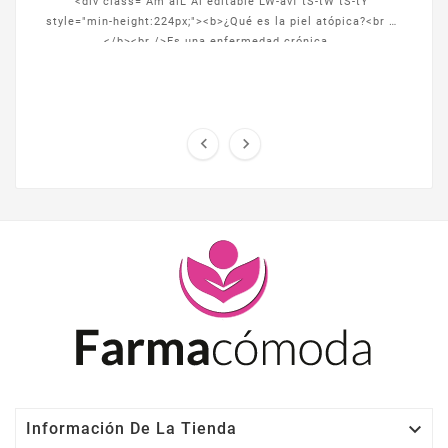
<div class="Am aiL Al editable LW-avf tS-tW tS-tY"
style="min-height:224px;"><b>¿Qué es la piel atópica?<br />
</b><br />Es una enfermedad crónica ...



Información De La Tienda