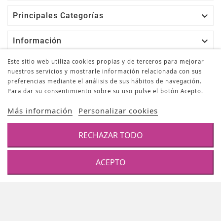

Principales Categorías

Información
Este sitio web utiliza cookies propias y de terceros para mejorar

Su Cuenta
nuestros servicios y mostrarle información relacionada con sus
preferencias mediante el análisis de sus hábitos de navegación.
Para dar su consentimiento sobre su uso pulse el botón Acepto.
Newsletter
Más información
Personalizar cookies
OK
RECHAZAR TODO
Puede darse de baja en cualquier momento. Para ello, consulte nuestra
información de contacto en el aviso legal.
ACEPTO