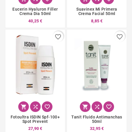
Eucerin Hyaluron Filler
Suavinex Mi Primera
Crema Dia 50ml
Crema Facial 50ml
40,25 €
8,85 €
favorite_border
favorite_border






Fotoultra ISDIN Spf-100+
Tanit Fluido Antimanchas
Spot Prevent
50ml
27,90 €
32,95 €