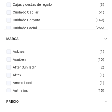
Cajas y cestas de regalo
(3)
Cuidado Capilar
(51)
Cuidado Corporal
(149)
Cuidado Facial
(266)
Cuidado Íntimo
(24)

MARCA
Dietética
(84)
Higiene Bucal
(38)
Acknes
(1)
Hombre
(11)
Acniben
(10)
Infantil y Bebé
(76)
After Sun Isdin
(2)
Piel atópica niños
(9)
Aftex
(1)
Promociones
(11)
Ammo London
(1)
Solares
(93)
Anthelios
(15)
Veterinaria
(10)
Aquilea
(12)

PRECIO
ARKOMAG
(2)