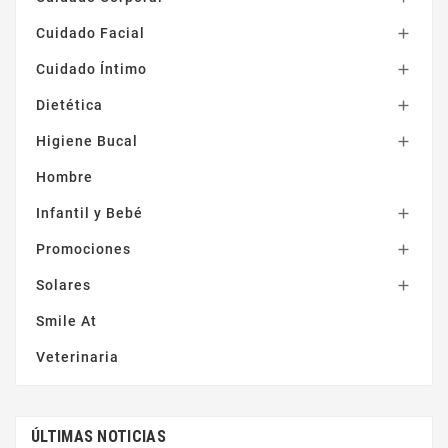
Cispren
(2)
Cuidado Facial

Cistitus
(1)
Cuidado Íntimo

Dentiblanc
(1)
Dietética

Dercos
(1)
Higiene Bucal

DESLIA
(2)
DIGESTCONFORT
(2)
Hombre
Divna
(1)
Infantil y Bebé

Effaclar
(5)
Promociones

Elifexir
(7)
Solares

Emolienta
(2)
Smile At
Eryfotona
(2)
Veterinaria
Eucerin
(27)
Farmafeet
(3)
FARMALASTIC
(1)
ÚLTIMAS NOTICIAS