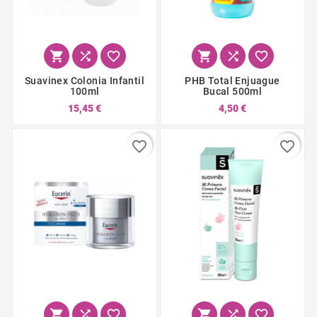






Suavinex Colonia Infantil
PHB Total Enjuague
100ml
Bucal 500ml
15,45 €
4,50 €
favorite_border
favorite_border





