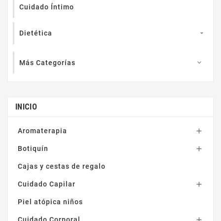
Cuidado Íntimo
Bepanthol
(4)
Beter
(9)
Dietética

Betres On
(9)
Bexident
(9)
Más Categorías

Bie3
(1)
Binu (Veterinaria)
(9)
INICIO
Blefarix
(1)
Calmatopic
(1)
Aromaterapia

Camaleón
(37)
Botiquín

CEPILLO
(1)
Cajas y cestas de regalo
CERAVE
(5)
Cicaplast
(1)
Cuidado Capilar

Cicapost
(1)
Piel atópica niños
Cinfa
(2)
Cuidado Corporal
