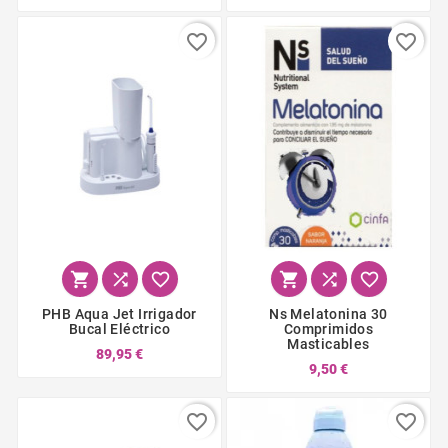
favorite_border
favorite_border






PHB Aqua Jet Irrigador
Ns Melatonina 30
Bucal Eléctrico
Comprimidos
Masticables
89,95 €
9,50 €
favorite_border
favorite_border