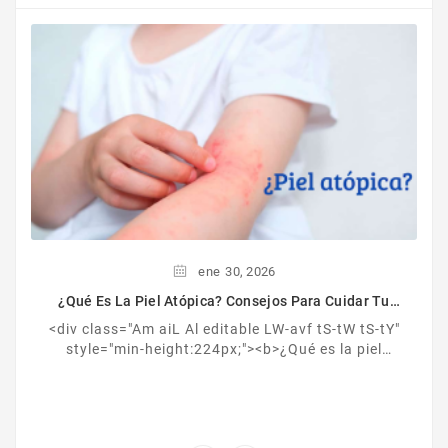
Fisiocrem
(1)
Flavia
(3)
FLORABIOTIC
(2)
Forcapil
(2)
Fotoprotector Isdin
(31)
Fotoultra Isdin
(6)
Funsol
(1)
Germisdin
(4)
Gingilacer
(3)
ene
30,
2026
Goibi
(5)
¿Qué Es La Piel Atópica? Consejos Para Cuidar Tu
Piel
Herbalgem
(3)
<div class="Am aiL Al editable LW-avf tS-tW tS-tY"
Hidrotelial
(1)
style="min-height:224px;"><b>¿Qué es la piel
atópica?<br /></b><br />Es una enfermedad
Hiposudol
(2)
crónica ...
IAP Pharma
(4)
Iap Pharma
(2)