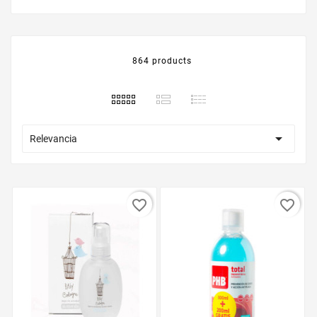
864 products

Relevancia
favorite_border
favorite_border