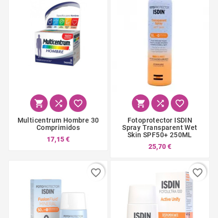






Multicentrum Hombre 30
Fotoprotector ISDIN
Comprimidos
Spray Transparent Wet
Skin SPF50+ 250ML
17,15 €
25,70 €
favorite_border
favorite_border